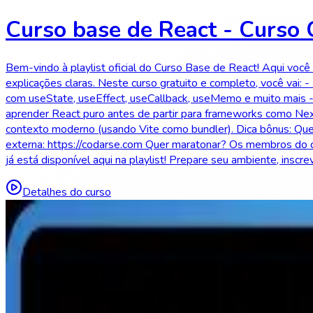
Curso base de React - Curso 
Bem-vindo à playlist oficial do Curso Base de React! Aqui você
explicações claras. Neste curso gratuito e completo, você vai: 
com useState, useEffect, useCallback, useMemo e muito mais - U
aprender React puro antes de partir para frameworks como Nex
contexto moderno (usando Vite como bundler). Dica bônus: Que
externa: https://codarse.com Quer maratonar? Os membros do c
já está disponível aqui na playlist! Prepare seu ambiente, ins
Detalhes do curso