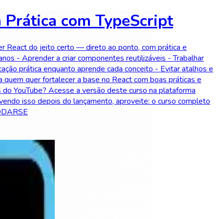
 Prática com TypeScript
r React do jeito certo — direto ao ponto, com prática e
anos - Aprender a criar componentes reutilizáveis - Trabalhar
cação prática enquanto aprende cada conceito - Evitar atalhos e
a quem quer fortalecer a base no React com boas práticas e
s do YouTube? Acesse a versão deste curso na plataforma
vendo isso depois do lançamento, aproveite: o curso completo
 #CODARSE