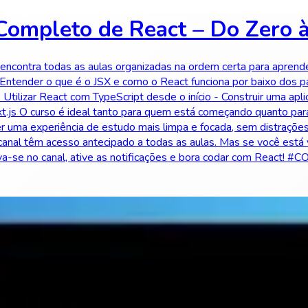
Completo de React – Do Zero à
 encontra todas as aulas organizadas na ordem certa para aprende
- Entender o que é o JSX e como o React funciona por baixo dos p
tilizar React com TypeScript desde o início - Construir uma apli
t.js O curso é ideal tanto para quem está começando quanto par
r uma experiência de estudo mais limpa e focada, sem distraçõe
anal têm acesso antecipado a todas as aulas. Mas se você está 
creva-se no canal, ative as notificações e bora codar com React!