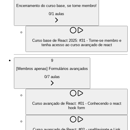
Encerramento do curso base, se torne membro!
0
/
1
aulas
Curso base de React 2025: #31 - Torne-se membro e
tenha acesso ao curso avançado de react
9
[Membros apenas] Formulários avançados
0
/
7
aulas
Curso avançado de React: #01 - Conhecendo o react
hook form
Curso avançado de React: #02 - useNavigate e Link