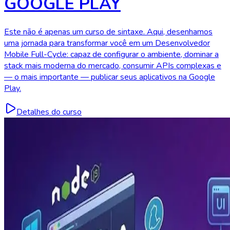
GOOGLE PLAY
Este não é apenas um curso de sintaxe. Aqui, desenhamos
uma jornada para transformar você em um Desenvolvedor
Mobile Full-Cycle: capaz de configurar o ambiente, dominar a
stack mais moderna do mercado, consumir APIs complexas e
— o mais importante — publicar seus aplicativos na Google
Play.
Detalhes do curso