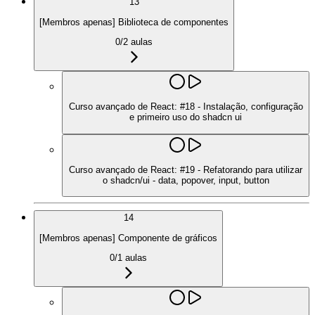
13
[Membros apenas] Biblioteca de componentes
0
/
2
aulas
Curso avançado de React: #18 - Instalação, configuração
e primeiro uso do shadcn ui
Curso avançado de React: #19 - Refatorando para utilizar
o shadcn/ui - data, popover, input, button
14
[Membros apenas] Componente de gráficos
0
/
1
aulas