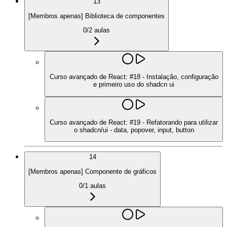
13
[Membros apenas] Biblioteca de componentes
0
/
2
aulas
Curso avançado de React: #18 - Instalação, configuração
e primeiro uso do shadcn ui
Curso avançado de React: #19 - Refatorando para utilizar
o shadcn/ui - data, popover, input, button
14
[Membros apenas] Componente de gráficos
0
/
1
aulas