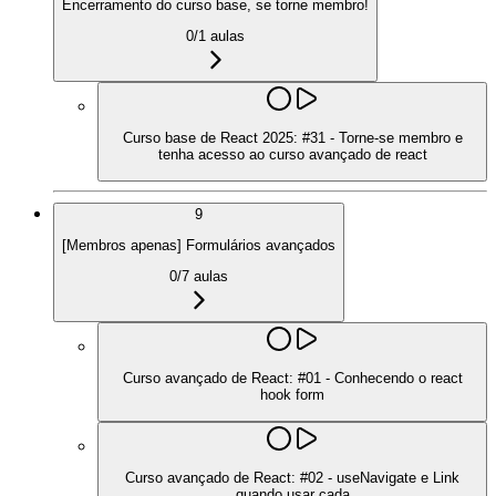
Encerramento do curso base, se torne membro!
0
/
1
aulas
Curso base de React 2025: #31 - Torne-se membro e
tenha acesso ao curso avançado de react
9
[Membros apenas] Formulários avançados
0
/
7
aulas
Curso avançado de React: #01 - Conhecendo o react
hook form
Curso avançado de React: #02 - useNavigate e Link
quando usar cada