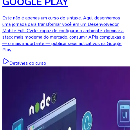
GOOGLE PLAY
Este não é apenas um curso de sintaxe. Aqui, desenhamos
uma jornada para transformar você em um Desenvolvedor
Mobile Full-Cycle: capaz de configurar o ambiente, dominar a
stack mais moderna do mercado, consumir APIs complexas e
— o mais importante — publicar seus aplicativos na Google
Play.
Detalhes do curso