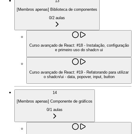
13
[Membros apenas] Biblioteca de componentes
0
/
2
aulas
Curso avançado de React: #18 - Instalação, configuração
e primeiro uso do shadcn ui
Curso avançado de React: #19 - Refatorando para utilizar
o shadcn/ui - data, popover, input, button
14
[Membros apenas] Componente de gráficos
0
/
1
aulas