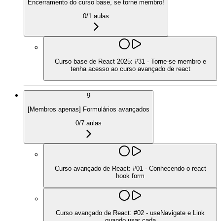
Encerramento do curso base, se torne membro!
0
/
1
aulas
Curso base de React 2025: #31 - Torne-se membro e
tenha acesso ao curso avançado de react
9
[Membros apenas] Formulários avançados
0
/
7
aulas
Curso avançado de React: #01 - Conhecendo o react
hook form
Curso avançado de React: #02 - useNavigate e Link
quando usar cada