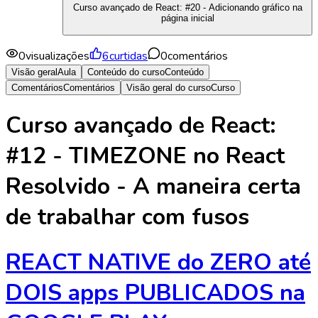
Curso avançado de React: #20 - Adicionando gráfico na
página inicial
0
visualizações
6
curtidas
0
comentários
Visão geral
Aula
Conteúdo do curso
Conteúdo
Comentários
Comentários
Visão geral do curso
Curso
Curso avançado de React:
#12 - TIMEZONE no React
Resolvido - A maneira certa
de trabalhar com fusos
REACT NATIVE do ZERO até
DOIS apps PUBLICADOS na