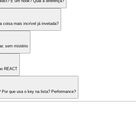
eact? E um hook? Qual a diferença?
coisa mais incrível já invetada?
r, sem mistério
l no REACT
? Por que usa o key na lista? Performance?