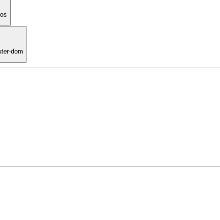
ios
outer-dom