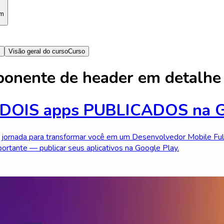
am
s
Visão geral do curso
Curso
onente de header em detalhe 
 DOIS apps PUBLICADOS na
jornada para transformar você em um Desenvolvedor Mobile Full-
tante — publicar seus aplicativos na Google Play.