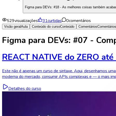
Figma para DEVs: #18 - As melhores coisas também acab
529
visualizações
31
curtidas
0
comentários
Visão geral
Aula
Conteúdo do curso
Conteúdo
Comentários
Comentário
Figma para DEVs: #07 - Comp
REACT NATIVE do ZERO até
Este não é apenas um curso de sintaxe. Aqui, desenhamos uma 
moderna do mercado, consumir APIs complexas e — o mais impor
Detalhes do curso