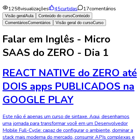
1258
visualizações
45
curtidas
17
comentários
Visão geral
Aula
Conteúdo do curso
Conteúdo
Comentários
Comentários
Visão geral do curso
Curso
Falar em Inglês - Micro
SAAS do ZERO - Dia 1
REACT NATIVE do ZERO até
DOIS apps PUBLICADOS na
GOOGLE PLAY
Este não é apenas um curso de sintaxe. Aqui, desenhamos
uma jornada para transformar você em um Desenvolvedor
Mobile Full-Cycle: capaz de configurar o ambiente, dominar a
stack mais moderna do mercado, consumir APIs complexas e