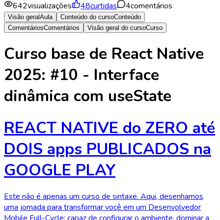
642
visualizações
48
curtidas
4
comentários
Visão geral
Aula
Conteúdo do curso
Conteúdo
Comentários
Comentários
Visão geral do curso
Curso
Curso base de React Native
2025: #10 - Interface
dinâmica com useState
REACT NATIVE do ZERO até
DOIS apps PUBLICADOS na
GOOGLE PLAY
Este não é apenas um curso de sintaxe. Aqui, desenhamos
uma jornada para transformar você em um Desenvolvedor
Mobile Full-Cycle: capaz de configurar o ambiente, dominar a