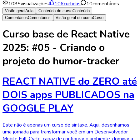
1085
visualizações
106
curtidas
10
comentários
Visão geral
Aula
Conteúdo do curso
Conteúdo
Comentários
Comentários
Visão geral do curso
Curso
Curso base de React Native
2025: #05 - Criando o
projeto do humor-tracker
REACT NATIVE do ZERO até
DOIS apps PUBLICADOS na
GOOGLE PLAY
Este não é apenas um curso de sintaxe. Aqui, desenhamos
uma jornada para transformar você em um Desenvolvedor
Mobile Full-Cycle: capaz de configurar o ambiente, dominar a