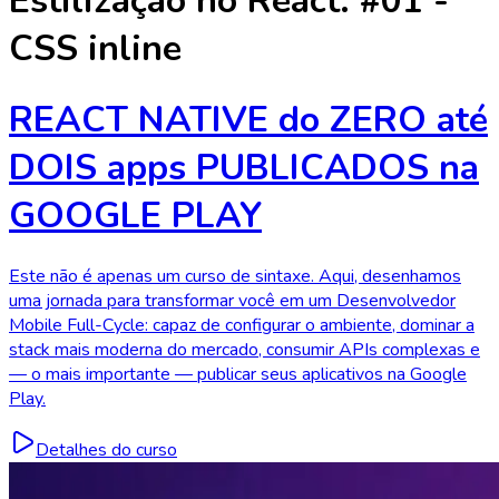
Estilização no React: #01 -
CSS inline
REACT NATIVE do ZERO até
DOIS apps PUBLICADOS na
GOOGLE PLAY
Este não é apenas um curso de sintaxe. Aqui, desenhamos
uma jornada para transformar você em um Desenvolvedor
Mobile Full-Cycle: capaz de configurar o ambiente, dominar a
stack mais moderna do mercado, consumir APIs complexas e
— o mais importante — publicar seus aplicativos na Google
Play.
Detalhes do curso