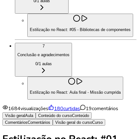
0
/
1
aulas
Estilização no React: #05 - Bibliotecas de componentes
7
Conclusão e agradecimentos
0
/
1
aulas
Estilização no React: Aula final - Missão cumprida
1684
visualizações
180
curtidas
19
comentários
Visão geral
Aula
Conteúdo do curso
Conteúdo
Comentários
Comentários
Visão geral do curso
Curso